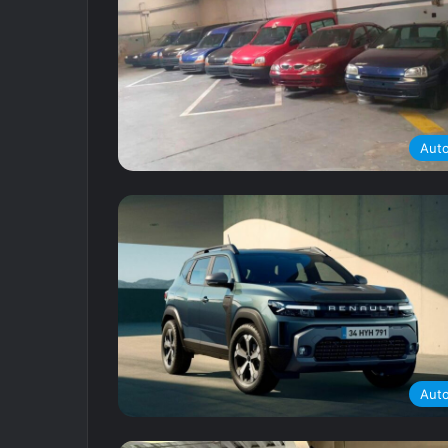
Aut
Aut