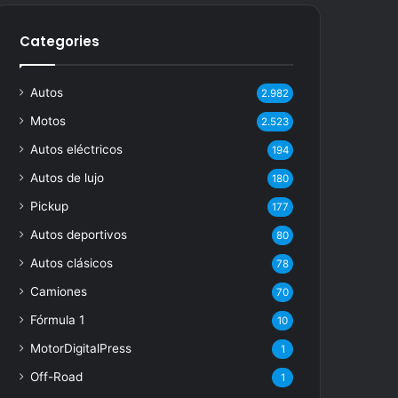
Categories
Autos
2.982
Motos
2.523
Autos eléctricos
194
Autos de lujo
180
Pickup
177
Autos deportivos
80
Autos clásicos
78
Camiones
70
Fórmula 1
10
MotorDigitalPress
1
Off-Road
1