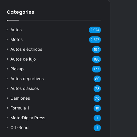
Categories
Autos
2.974
Motos
2.517
Autos eléctricos
194
Autos de lujo
180
Pickup
177
Autos deportivos
80
Autos clásicos
78
Camiones
70
Fórmula 1
10
MotorDigitalPress
1
Off-Road
1