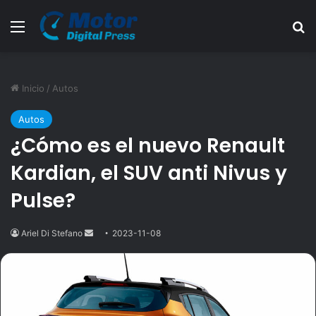
Menú
B
Inicio
/
Autos
Autos
¿Cómo es el nuevo Renault
Kardian, el SUV anti Nivus y
Pulse?
Ariel Di Stefano
Send
2023-11-08
an
email