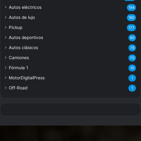
Autos eléctricos
194
Autos de lujo
180
Pickup
177
Autos deportivos
80
Autos clásicos
78
Camiones
70
Fórmula 1
10
MotorDigitalPress
1
Off-Road
1