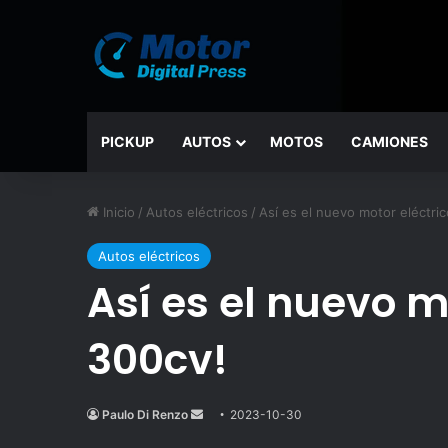
PICKUP
AUTOS
MOTOS
CAMIONES
Inicio
/
Autos eléctricos
/
Así es el nuevo motor eléctric
Autos eléctricos
Así es el nuevo m
300cv!
Paulo Di Renzo
Send
2023-10-30
an