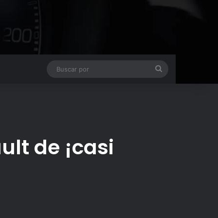
Buscar
por
ult de ¡casi