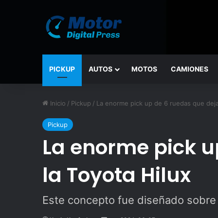
PICKUP
AUTOS
MOTOS
CAMIONES
Inicio
/
Pickup
/
La enorme pick up de 6 ruedas que deja
Pickup
La enorme pick u
la Toyota Hilux
Este concepto fue diseñado sobre l