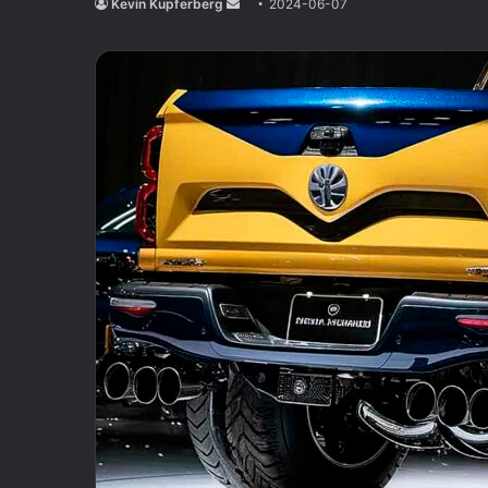
Kevin Kupferberg
Send
2024-06-07
an
email