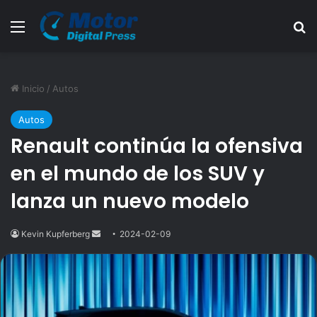
Menú
B
Inicio
/
Autos
Autos
Renault continúa la ofensiva
en el mundo de los SUV y
lanza un nuevo modelo
Kevin Kupferberg
Send
2024-02-09
an
email