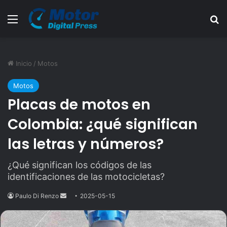
Menú
B
Inicio
/
Motos
Motos
Placas de motos en
Colombia: ¿qué significan
las letras y números?
¿Qué significan los códigos de las
identificaciones de las motocicletas?
Paulo Di Renzo
Send
2025-05-15
an
email