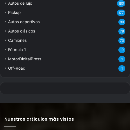
Autos de lujo
180
Pickup
177
Autos deportivos
80
Autos clásicos
78
Camiones
70
Fórmula 1
10
MotorDigitalPress
1
Off-Road
1
Nuestros artículos más vistos