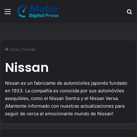
Menú
B
Inicio
/
Nissan
Nissan
Nissan es un fabricante de automóviles japonés fundado
en 1933. La compañía es conocida por sus automóviles
asequibles, como el Nissan Sentra y el Nissan Versa.
¡Mantente informado con nuestras actualizaciones para
seguir de cerca el emocionante mundo de Nissan!