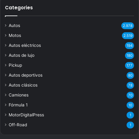
Categories
Autos
2.978
Motos
2.519
Autos eléctricos
194
Autos de lujo
180
Pickup
177
Autos deportivos
80
Autos clásicos
78
Camiones
70
Fórmula 1
10
MotorDigitalPress
1
Off-Road
1