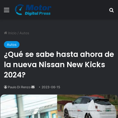
Menú
B
Inicio
/
Autos
Autos
¿Qué se sabe hasta ahora de
la nueva Nissan New Kicks
2024?
Paulo Di Renzo
Send
2023-06-15
an
email