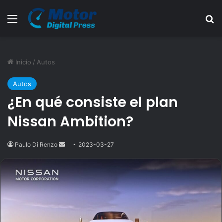
Menú
B
Inicio
/
Autos
Autos
¿En qué consiste el plan
Nissan Ambition?
Paulo Di Renzo
Send
2023-03-27
an
email