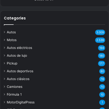
Categories
Autos
3.009
Motos
2.539
Autos eléctricos
194
Autos de lujo
180
Pickup
177
Autos deportivos
80
Autos clásicos
78
Camiones
70
Fórmula 1
10
MotorDigitalPress
1