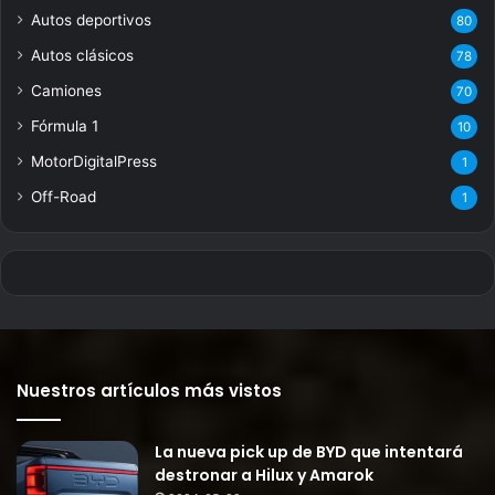
Autos deportivos
80
Autos clásicos
78
Camiones
70
Fórmula 1
10
MotorDigitalPress
1
Off-Road
1
Nuestros artículos más vistos
La nueva pick up de BYD que intentará
destronar a Hilux y Amarok