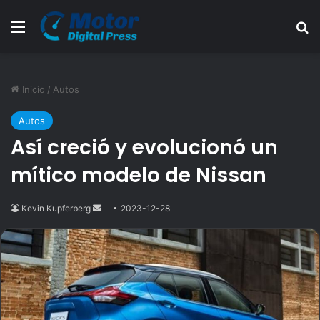
Menú
B
Inicio
/
Autos
Autos
Así creció y evolucionó un
mítico modelo de Nissan
Kevin Kupferberg
Send
2023-12-28
an
email