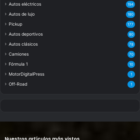
Autos eléctricos
194
Autos de lujo
180
Pickup
177
Autos deportivos
80
Autos clásicos
78
Camiones
70
Fórmula 1
10
MotorDigitalPress
1
Off-Road
1
Nuestros artículos más vistos