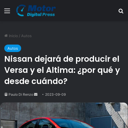
Menú
B
Inicio
/
Autos
Autos
Nissan dejará de producir el
Versa y el Altima: ¿por qué y
desde cuándo?
Paulo Di Renzo
Send
2023-09-09
an
email