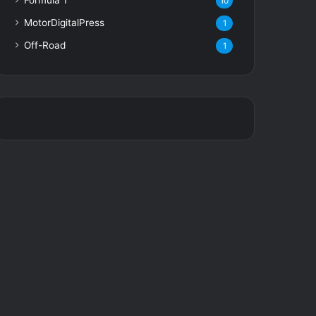
10
MotorDigitalPress
1
Off-Road
1