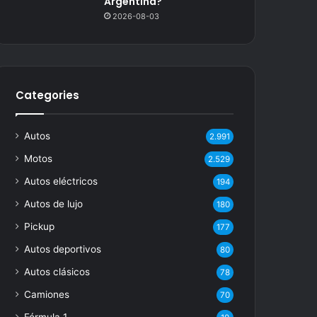
Argentina?
2026-08-03
Categories
Autos
2.991
Motos
2.529
Autos eléctricos
194
Autos de lujo
180
Pickup
177
Autos deportivos
80
Autos clásicos
78
Camiones
70
Fórmula 1