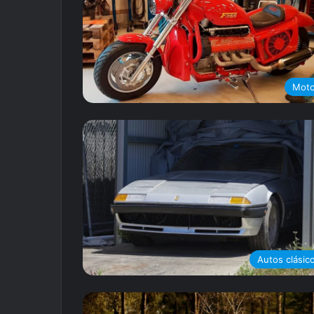
Mot
Autos clásic