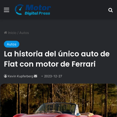
Menú
B
Inicio
/
Autos
Autos
La historia del único auto de
Fiat con motor de Ferrari
Kevin Kupferberg
Send
2023-12-27
an
email