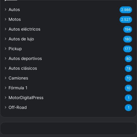
Autos
2.986
Motos
2.527
Autos eléctricos
194
Autos de lujo
180
Pickup
177
Autos deportivos
80
Autos clásicos
78
Camiones
70
Fórmula 1
10
MotorDigitalPress
1
Off-Road
1