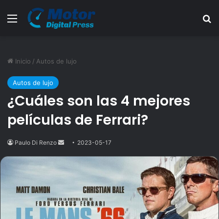
Menú
B
Inicio
/
Autos de lujo
Autos de lujo
¿Cuáles son las 4 mejores
películas de Ferrari?
Paulo Di Renzo
Send
2023-05-17
an
email