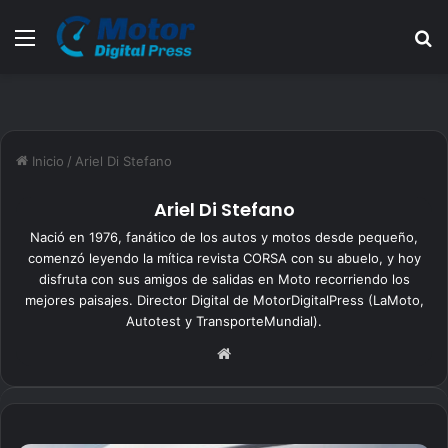
Menú
B
Inicio
/
Ariel Di Stefano
Ariel Di Stefano
Nació en 1976, fanático de los autos y motos desde pequeño,
comenzó leyendo la mítica revista CORSA con su abuelo, y hoy
disfruta con sus amigos de salidas en Moto recorriendo los
mejores paisajes. Director Digital de MotorDigitalPress (LaMoto,
Autotest y TransporteMundial).
Siti
o
we
b