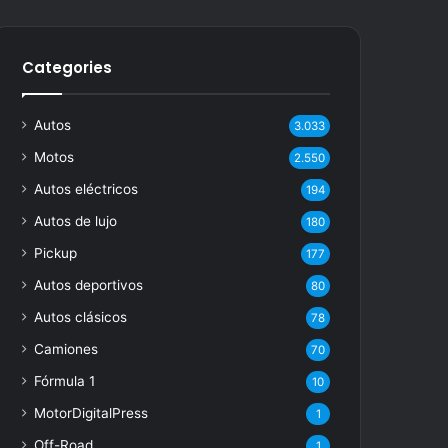
Categories
Autos
3.033
Motos
2.550
Autos eléctricos
194
Autos de lujo
180
Pickup
177
Autos deportivos
80
Autos clásicos
78
Camiones
70
Fórmula 1
10
MotorDigitalPress
1
Off-Road
1