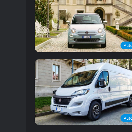
Aut
Aut