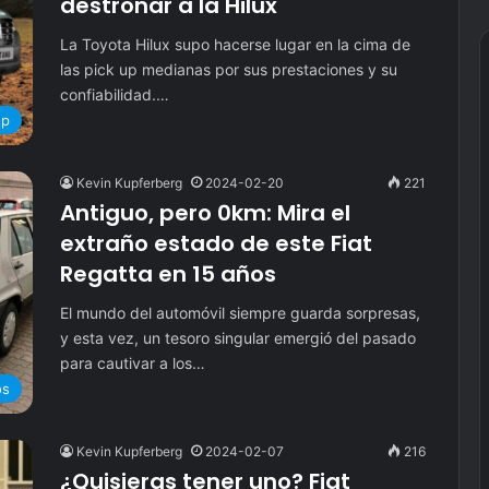
destronar a la Hilux
La Toyota Hilux supo hacerse lugar en la cima de
las pick up medianas por sus prestaciones y su
confiabilidad.…
up
Kevin Kupferberg
2024-02-20
221
Antiguo, pero 0km: Mira el
extraño estado de este Fiat
Regatta en 15 años
El mundo del automóvil siempre guarda sorpresas,
y esta vez, un tesoro singular emergió del pasado
para cautivar a los…
os
Kevin Kupferberg
2024-02-07
216
¿Quisieras tener uno? Fiat