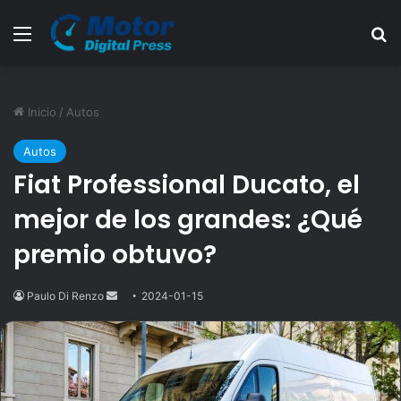
Menú
B
Inicio
/
Autos
Autos
Fiat Professional Ducato, el
mejor de los grandes: ¿Qué
premio obtuvo?
Paulo Di Renzo
Send
2024-01-15
an
email