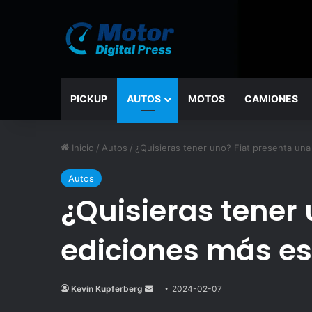
PICKUP
AUTOS
MOTOS
CAMIONES
Inicio
/
Autos
/
¿Quisieras tener uno? Fiat presenta una
Autos
¿Quisieras tener 
ediciones más es
Kevin Kupferberg
Send
2024-02-07
an