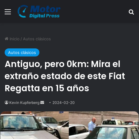
Menú
B
Inicio
/
Autos clásicos
Autos clásicos
Antiguo, pero 0km: Mira el
extraño estado de este Fiat
Regatta en 15 años
Kevin Kupferberg
Send
2024-02-20
an
email