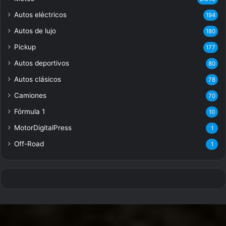
Autos eléctricos
194
Autos de lujo
180
Pickup
177
Autos deportivos
80
Autos clásicos
78
Camiones
70
Fórmula 1
10
MotorDigitalPress
1
Off-Road
1