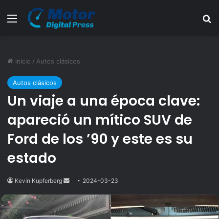
Menú
B
Inicio
/
Autos clásicos
Autos clásicos
Un viaje a una época clave:
apareció un mítico SUV de
Ford de los ’90 y este es su
estado
Kevin Kupferberg
Send
2024-03-23
an
email