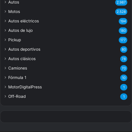
Autos
2.987
Motos
2.528
Autos eléctricos
194
Autos de lujo
180
Pickup
177
Autos deportivos
80
Autos clásicos
78
Camiones
70
Fórmula 1
10
MotorDigitalPress
1
Off-Road
1