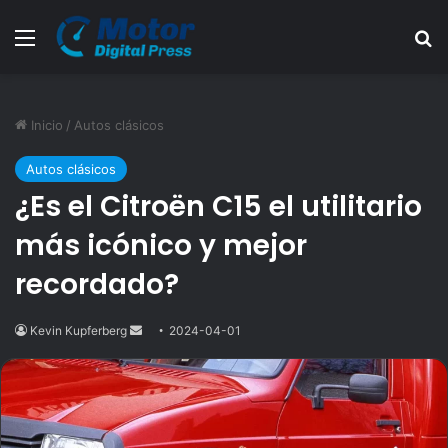
Menú
B
Inicio
/
Autos clásicos
Autos clásicos
¿Es el Citroën C15 el utilitario
más icónico y mejor
recordado?
Kevin Kupferberg
Send
2024-04-01
an
email