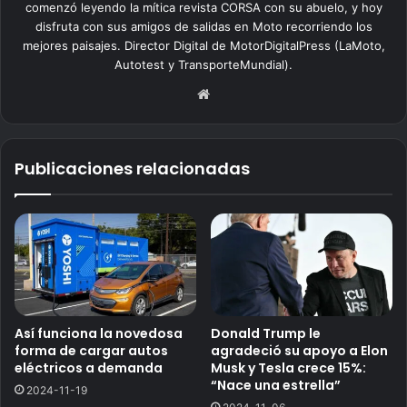
comenzó leyendo la mítica revista CORSA con su abuelo, y hoy
disfruta con sus amigos de salidas en Moto recorriendo los
mejores paisajes. Director Digital de MotorDigitalPress (LaMoto,
Autotest y TransporteMundial).
Siti
o
we
b
Publicaciones relacionadas
Así funciona la novedosa
Donald Trump le
forma de cargar autos
agradeció su apoyo a Elon
eléctricos a demanda
Musk y Tesla crece 15%:
“Nace una estrella”
2024-11-19