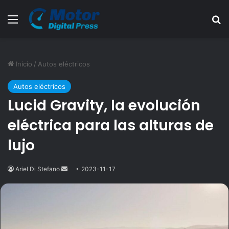
Menú
B
Inicio
/
Autos eléctricos
Autos eléctricos
Lucid Gravity, la evolución
eléctrica para las alturas de
lujo
Ariel Di Stefano
Send
2023-11-17
an
email