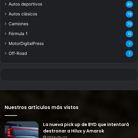
Autos deportivos
80
Autos clásicos
78
Camiones
70
Fórmula 1
10
MotorDigitalPress
1
Off-Road
1
Nuestros artículos más vistos
La nueva pick up de BYD que intentará
destronar a Hilux y Amarok
2024-05-22