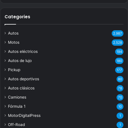
Categories
Autos
2.987
Motos
2.528
Autos eléctricos
194
Autos de lujo
180
Pickup
177
Autos deportivos
80
Autos clásicos
78
Camiones
70
Fórmula 1
10
MotorDigitalPress
1
Off-Road
1