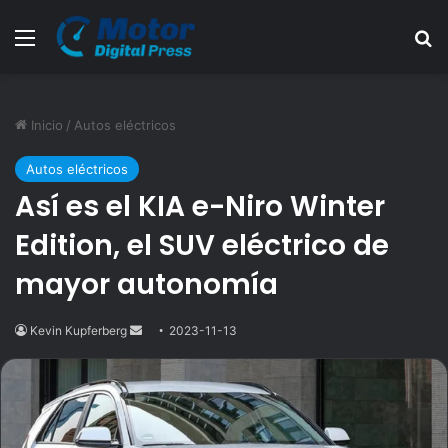
Menú
B
Inicio
/
Autos eléctricos
Autos eléctricos
Así es el KIA e-Niro Winter
Edition, el SUV eléctrico de
mayor autonomía
Kevin Kupferberg
Send
2023-11-13
an
email