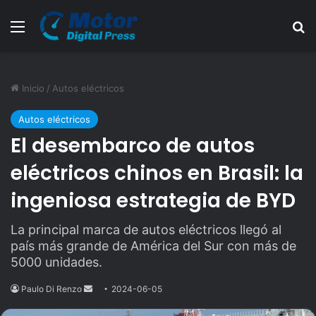
Menú
B
Inicio
/
Autos eléctricos
Autos eléctricos
El desembarco de autos
eléctricos chinos en Brasil: la
ingeniosa estrategia de BYD
La principal marca de autos eléctricos llegó al
país más grande de América del Sur con más de
5000 unidades.
Paulo Di Renzo
Send
2024-06-05
an