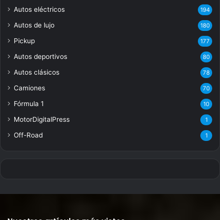
Autos eléctricos
194
Autos de lujo
180
Pickup
177
Autos deportivos
80
Autos clásicos
78
Camiones
70
Fórmula 1
10
MotorDigitalPress
1
Off-Road
1