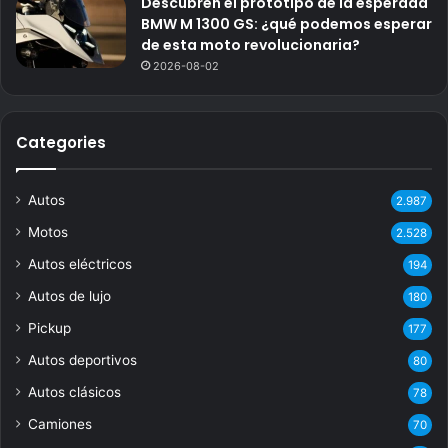
Descubren el prototipo de la esperada
BMW M 1300 GS: ¿qué podemos esperar
de esta moto revolucionaria?
2026-08-02
Categories
Autos
2.987
Motos
2.528
Autos eléctricos
194
Autos de lujo
180
Pickup
177
Autos deportivos
80
Autos clásicos
78
Camiones
70