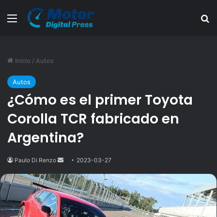
Menú
B
Inicio
/
Autos
Autos
¿Cómo es el primer Toyota
Corolla TCR fabricado en
Argentina?
Paulo Di Renzo
Send
2023-03-27
an
email