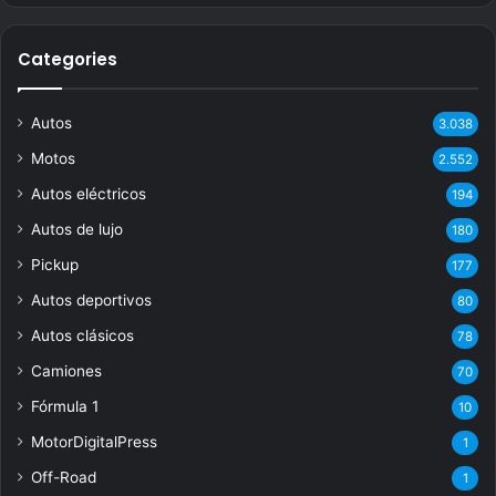
Categories
Autos
3.038
Motos
2.552
Autos eléctricos
194
Autos de lujo
180
Pickup
177
Autos deportivos
80
Autos clásicos
78
Camiones
70
Fórmula 1
10
MotorDigitalPress
1
Off-Road
1