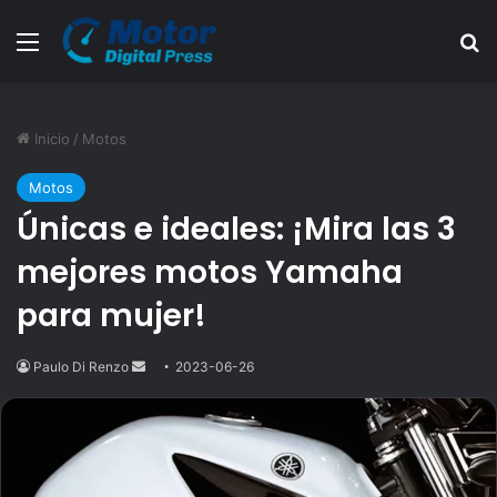
Menú
B
Inicio
/
Motos
Motos
Únicas e ideales: ¡Mira las 3
mejores motos Yamaha
para mujer!
Paulo Di Renzo
Send
2023-06-26
an
email