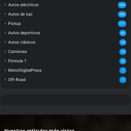
Autos eléctricos
194
Autos de lujo
180
Pickup
177
Autos deportivos
80
Autos clásicos
78
Camiones
70
Fórmula 1
10
MotorDigitalPress
1
Off-Road
1
Nuestros artículos más vistos