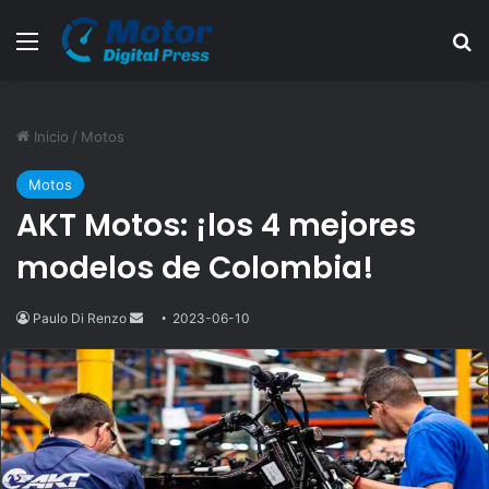
Menú
B
Inicio
/
Motos
Motos
AKT Motos: ¡los 4 mejores
modelos de Colombia!
Paulo Di Renzo
Send
2023-06-10
an
email