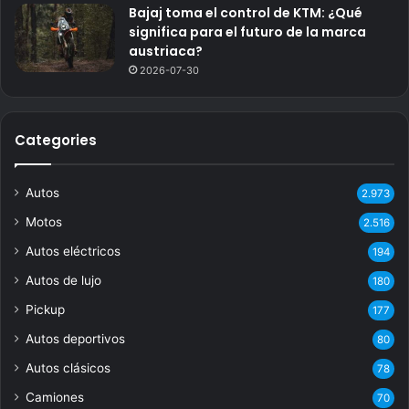
Bajaj toma el control de KTM: ¿Qué
significa para el futuro de la marca
austriaca?
2026-07-30
Categories
Autos
2.973
Motos
2.516
Autos eléctricos
194
Autos de lujo
180
Pickup
177
Autos deportivos
80
Autos clásicos
78
Camiones
70