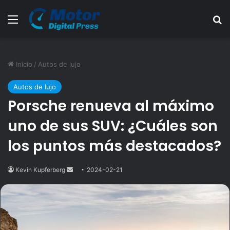
Menú
B
Inicio
/
Autos de lujo
Autos de lujo
Porsche renueva al máximo
uno de sus SUV: ¿Cuáles son
los puntos más destacados?
Kevin Kupferberg
Send
2024-02-21
an
email