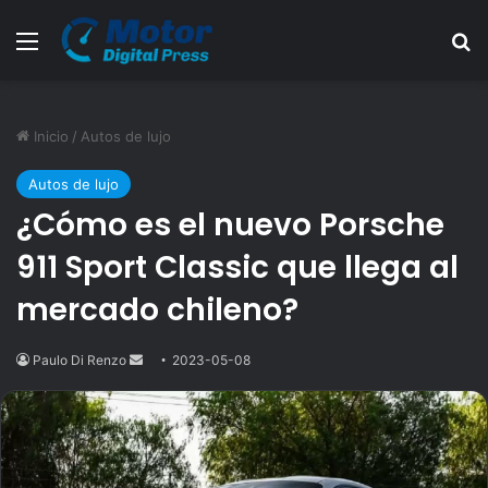
Menú
B
Inicio
/
Autos de lujo
Autos de lujo
¿Cómo es el nuevo Porsche
911 Sport Classic que llega al
mercado chileno?
Paulo Di Renzo
Send
2023-05-08
an
email