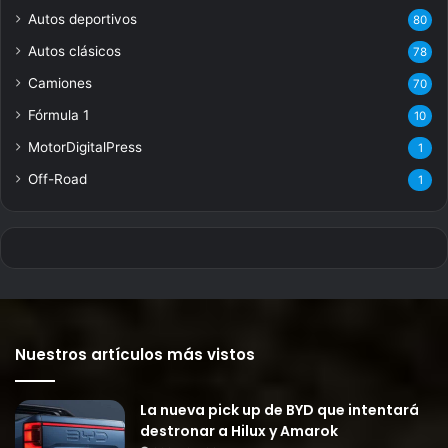
Autos deportivos
80
Autos clásicos
78
Camiones
70
Fórmula 1
10
MotorDigitalPress
1
Off-Road
1
Nuestros artículos más vistos
La nueva pick up de BYD que intentará
destronar a Hilux y Amarok