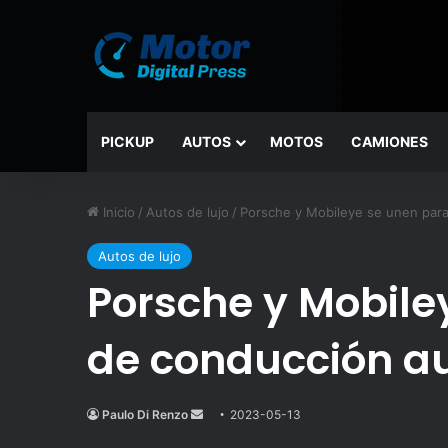
PICKUP
AUTOS
MOTOS
CAMIONES
Inicio
/
Autos de lujo
/
Porsche y Mobileye se unen para
Autos de lujo
Porsche y Mobile
de conducción a
Paulo Di Renzo
Send
2023-05-13
an