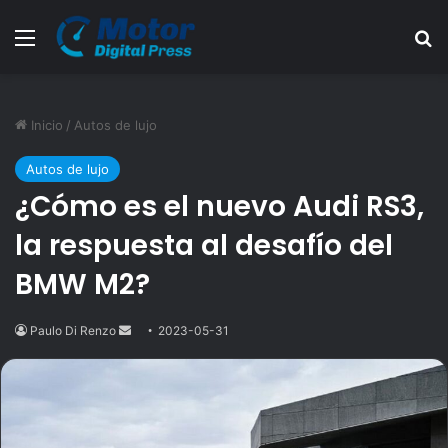
Menú
B
Inicio
/
Autos de lujo
Autos de lujo
¿Cómo es el nuevo Audi RS3,
la respuesta al desafío del
BMW M2?
Paulo Di Renzo
Send
2023-05-31
an
email