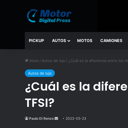
PICKUP
AUTOS
MOTOS
CAMIONES
Inicio
/
Autos de lujo
/
¿Cuál es la diferencia entre los 
Autos de lujo
¿Cuál es la difer
TFSI?
Paulo Di Renzo
Send
2023-05-23
an