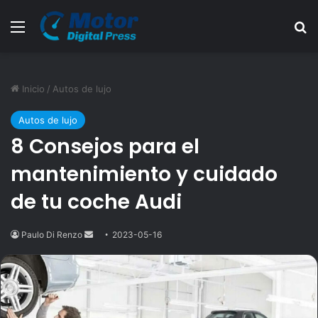
Menú
B
Inicio
/
Autos de lujo
Autos de lujo
8 Consejos para el
mantenimiento y cuidado
de tu coche Audi
Paulo Di Renzo
Send
2023-05-16
an
email