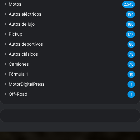
Motos
2.545
Autos eléctricos
194
Autos de lujo
180
Pickup
177
Autos deportivos
80
Autos clásicos
78
Camiones
70
Fórmula 1
10
MotorDigitalPress
1
Off-Road
1