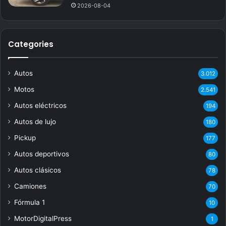
2026-08-04
Categories
Autos
3.012
Motos
2.541
Autos eléctricos
194
Autos de lujo
180
Pickup
177
Autos deportivos
80
Autos clásicos
78
Camiones
70
Fórmula 1
10
MotorDigitalPress
1