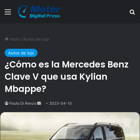
Menú
B
Inicio
/
Autos de lujo
Autos de lujo
¿Cómo es la Mercedes Benz
Clave V que usa Kylian
Mbappe?
Paulo Di Renzo
Send
2023-04-10
an
email