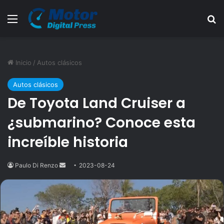
Menú
B
Inicio
/
Autos clásicos
Autos clásicos
De Toyota Land Cruiser a
¿submarino? Conoce esta
increíble historia
Paulo Di Renzo
Send
2023-08-24
an
email