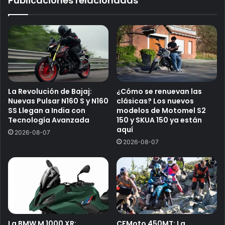
Publicaciones relacionadas
La Revolución de Bajaj:
¿Cómo se renuevan las
Nuevas Pulsar N160 S y N160
clásicas? Los nuevos
SS Llegan a India con
modelos de Motomel S2
Tecnología Avanzada
150 y SKUA 150 ya están
aquí
2026-08-07
2026-08-07
La BMW M 1000 XR:
CFMoto 450MT: La