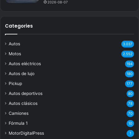
2026-08-07
Categories
Autos
3.037
Motos
2.552
Autos eléctricos
194
Autos de lujo
180
Pickup
177
Autos deportivos
80
Autos clásicos
78
Camiones
70
Fórmula 1
10
MotorDigitalPress
1