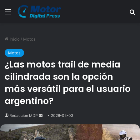
Menú
B
Inicio
/
Motos
Motos
¿Las motos trail de media
cilindrada son la opción
más versátil para el usuario
argentino?
Redaccion MDP
Send
2026-05-03
an
email