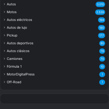
Autos
3.010
Motos
2.539
Autos eléctricos
194
Autos de lujo
180
Pickup
177
Autos deportivos
80
Autos clásicos
78
Camiones
70
Fórmula 1
10
MotorDigitalPress
1
Off-Road
1