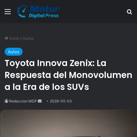
Menú
B
Inicio
/
Autos
Autos
Toyota Innova Zenix: La
Respuesta del Monovolumen
a la Era de los SUVs
Redaccion MDP
Send
2026-05-03
an
email