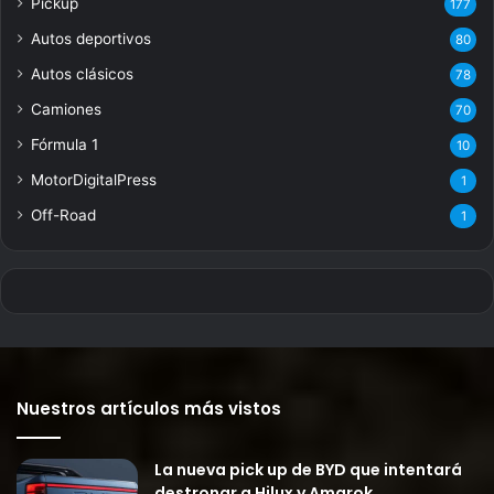
Pickup
177
Autos deportivos
80
Autos clásicos
78
Camiones
70
Fórmula 1
10
MotorDigitalPress
1
Off-Road
1
Nuestros artículos más vistos
La nueva pick up de BYD que intentará
destronar a Hilux y Amarok