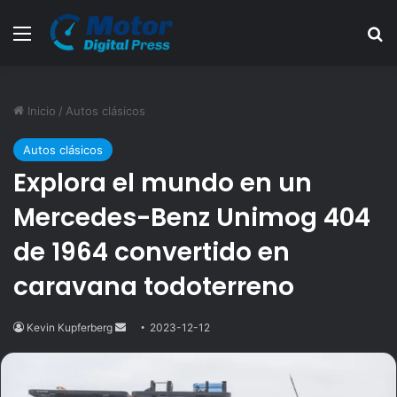
Menú
B
Inicio
/
Autos clásicos
Autos clásicos
Explora el mundo en un
Mercedes-Benz Unimog 404
de 1964 convertido en
caravana todoterreno
Kevin Kupferberg
Send
2023-12-12
an
email