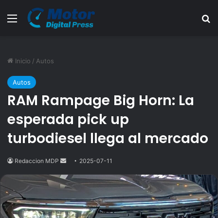
Menú
B
Inicio
/
Autos
Autos
RAM Rampage Big Horn: La
esperada pick up
turbodiesel llega al mercado
Redaccion MDP
Send
2025-07-11
an
email