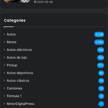
2026-08-08
Categories
Autos
3.048
Motos
2.560
Autos eléctricos
194
Autos de lujo
180
Pickup
177
Autos deportivos
80
Autos clásicos
78
Camiones
70
Fórmula 1
10
MotorDigitalPress
1