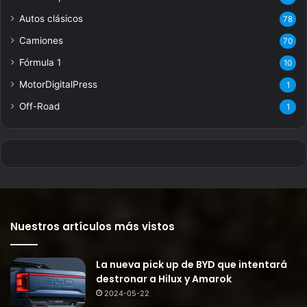
Autos clásicos
78
Camiones
70
Fórmula 1
10
MotorDigitalPress
1
Off-Road
1
Nuestros artículos más vistos
La nueva pick up de BYD que intentará
destronar a Hilux y Amarok
2024-05-22