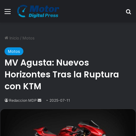
Menú
B
Inicio
/
Motos
Motos
MV Agusta: Nuevos
Horizontes Tras la Ruptura
con KTM
Redaccion MDP
Send
2025-07-11
an
email