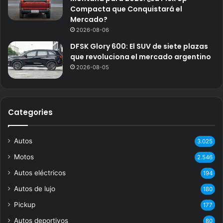
Compacta que Conquistará el
Mercado?
2026-08-06
DFSK Glory 600: El SUV de siete plazas
que revoluciona el mercado argentino
2026-08-05
Categories
Autos
3.025
Motos
2.546
Autos eléctricos
194
Autos de lujo
180
Pickup
177
Autos deportivos
80