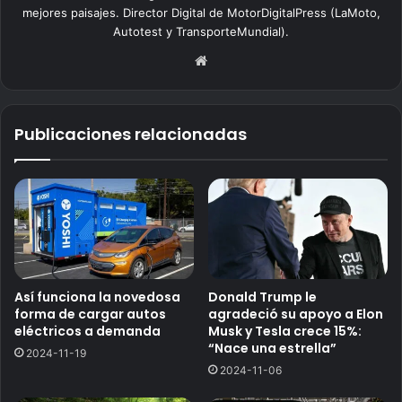
mejores paisajes. Director Digital de MotorDigitalPress (LaMoto,
Autotest y TransporteMundial).
Siti
o
we
b
Publicaciones relacionadas
Así funciona la novedosa
Donald Trump le
forma de cargar autos
agradeció su apoyo a Elon
eléctricos a demanda
Musk y Tesla crece 15%:
“Nace una estrella”
2024-11-19
2024-11-06