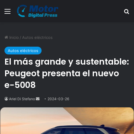
Menú
B
Inicio
/
Autos eléctricos
Autos eléctricos
El más grande y sustentable:
Peugeot presenta el nuevo
e-5008
Ariel Di Stefano
Send
2024-03-26
an
email