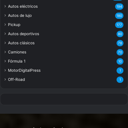
Autos eléctricos
194
Autos de lujo
180
Pickup
177
Autos deportivos
80
Autos clásicos
78
Camiones
70
Fórmula 1
10
MotorDigitalPress
1
Off-Road
1