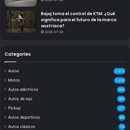
2026-07-30
Bajaj toma el control de KTM: ¿Qué
significa para el futuro de la marca
austriaca?
2026-07-30
Categories
Autos
2.973
Motos
2.516
Autos eléctricos
194
Autos de lujo
180
Pickup
177
Autos deportivos
80
Autos clásicos
78