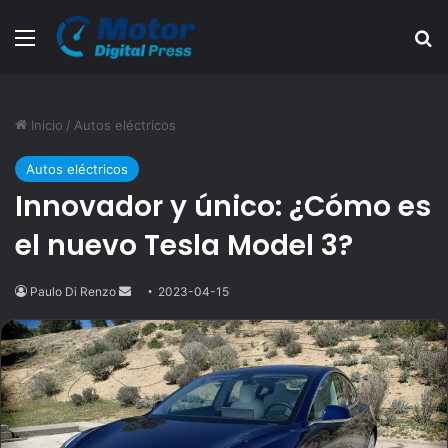
Menú
B
Inicio
/
Autos eléctricos
Autos eléctricos
Innovador y único: ¿Cómo es
el nuevo Tesla Model 3?
Paulo Di Renzo
Send
2023-04-15
an
email