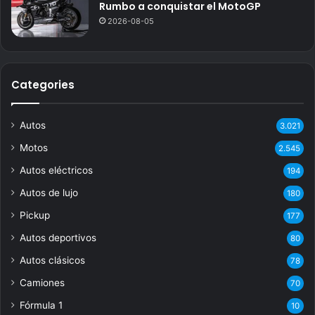
Rumbo a conquistar el MotoGP
2026-08-05
Categories
Autos
3.021
Motos
2.545
Autos eléctricos
194
Autos de lujo
180
Pickup
177
Autos deportivos
80
Autos clásicos
78
Camiones
70
Fórmula 1
10