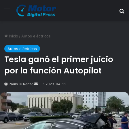
Menú
B
Inicio
/
Autos eléctricos
Autos eléctricos
Tesla ganó el primer juicio
por la función Autopilot
Paulo Di Renzo
Send
2023-04-22
an
email