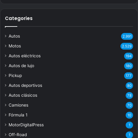
Categories
Autos
2.991
Motos
2.529
Autos eléctricos
194
Autos de lujo
180
Pickup
177
Autos deportivos
80
Autos clásicos
78
Camiones
70
Fórmula 1
10
MotorDigitalPress
1
Off-Road
1