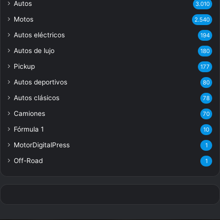
Autos
3.010
Motos
2.540
Autos eléctricos
194
Autos de lujo
180
Pickup
177
Autos deportivos
80
Autos clásicos
78
Camiones
70
Fórmula 1
10
MotorDigitalPress
1
Off-Road
1