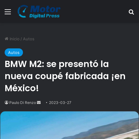
Menú
B
Inicio
/
Autos
Autos
BMW M2: se presentó la
nueva coupé fabricada ¡en
México!
Paulo Di Renzo
Send
2023-03-27
an
email