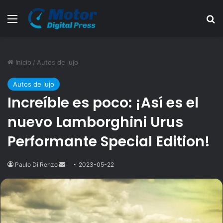
Menú
B
Inicio
/
Autos de lujo
Autos de lujo
Increíble es poco: ¡Así es el
nuevo Lamborghini Urus
Performante Special Edition!
Paulo Di Renzo
Send
2023-05-22
an
email