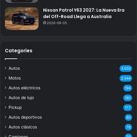
Nissan Patrol Y63 2027: La Nueva Era
del Off-Road Llega a Australia
2026-08-05
Categories
Autos
3.020
Motos
2.544
Autos eléctricos
194
Autos de lujo
180
Pickup
177
Autos deportivos
80
Autos clásicos
78
Camiones