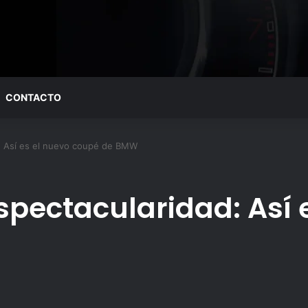
CONTACTO
: Así es el nuevo coupé de BMW
spectacularidad: Así 