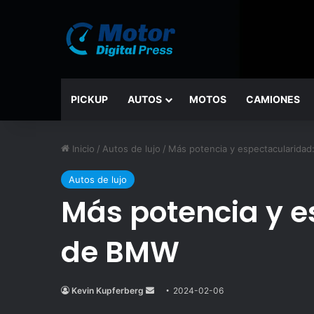
PICKUP
AUTOS
MOTOS
CAMIONES
Inicio
/
Autos de lujo
/
Más potencia y espectacularidad
Autos de lujo
Más potencia y e
de BMW
Kevin Kupferberg
Send
2024-02-06
an