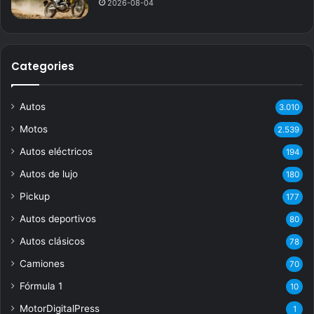
2026-08-04
Categories
Autos
3.010
Motos
2.539
Autos eléctricos
194
Autos de lujo
180
Pickup
177
Autos deportivos
80
Autos clásicos
78
Camiones
70
Fórmula 1
10
MotorDigitalPress
1