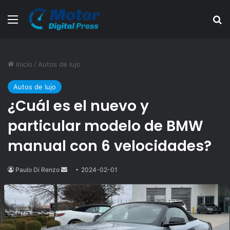
Menú
B
Inicio
/
Autos de lujo
Autos de lujo
¿Cuál es el nuevo y
particular modelo de BMW
manual con 6 velocidades?
Paulo Di Renzo
Send
2024-02-01
an
email